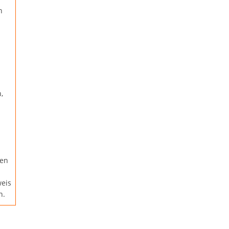
n
,
sen
eis
n.