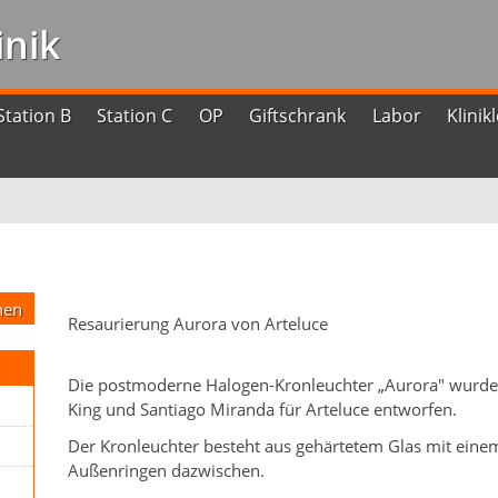
nik
Station B
Station C
OP
Giftschrank
Labor
Klinik
Resaurierung Aurora von Arteluce
Die postmoderne Halogen-Kronleuchter „Aurora" wurde 
King und Santiago Miranda für Arteluce entworfen.
Der Kronleuchter besteht aus gehärtetem Glas mit einem
Außenringen dazwischen.